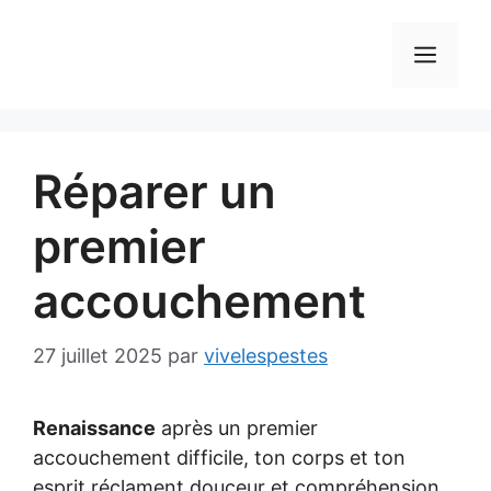
Aller
au
MEN
contenu
Réparer un
premier
accouchement
27 juillet 2025
par
vivelespestes
Renaissance
après un premier
accouchement difficile, ton corps et ton
esprit réclament douceur et compréhension.