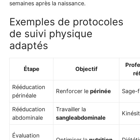
semaines après la naissance.
Exemples de protocoles
de suivi physique
adaptés
Profe
Étape
Objectif
ré
Rééducation
Renforcer le
périnée
Sage-
périnéale
Rééducation
Travailler la
Kinési
abdominale
sangleabdominale
Évaluation
Optimiser la
nutrition
Diétét