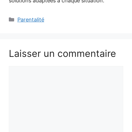
solutions adaptées à chaque situation.
Catégories
Parentalité
Laisser un commentaire
Commentaire