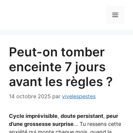
Aller
au
MEN
contenu
Peut-on tomber
enceinte 7 jours
avant les règles ?
14 octobre 2025
par
vivelespestes
Cycle imprévisible
,
doute persistant
,
peur
d’une grossesse surprise
… Tu ressens cette
anxiété qui monte chaque mois, quand la