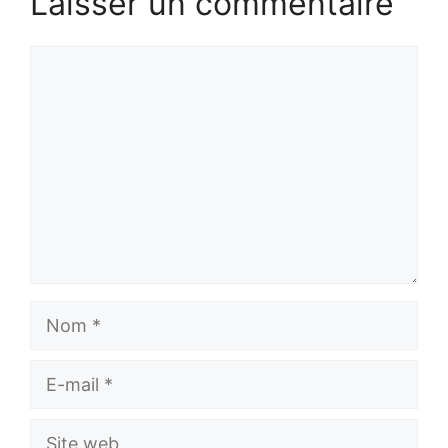
Laisser un commentaire
Commentaire
Nom
E-
mail
Site