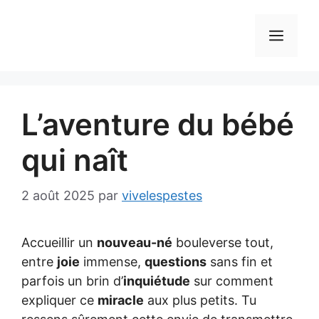
Aller
au
MEN
contenu
L’aventure du bébé
qui naît
2 août 2025
par
vivelespestes
Accueillir un
nouveau-né
bouleverse tout,
entre
joie
immense,
questions
sans fin et
parfois un brin d’
inquiétude
sur comment
expliquer ce
miracle
aux plus petits. Tu