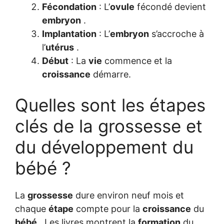
Fécondation
: L’
ovule
fécondé devient
embryon
.
Implantation
: L’
embryon
s’accroche à
l’
utérus
.
Début
: La
vie
commence et la
croissance
démarre.
Quelles sont les étapes
clés de la grossesse et
du développement du
bébé ?
La
grossesse
dure environ neuf mois et
chaque
étape
compte pour la
croissance
du
bébé
. Les livres montrent la
formation
du