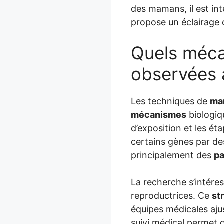
des mamans, il est in
propose un éclairage 
Quels méca
observées 
Les techniques de
ma
mécanismes
biologiq
d’exposition et les ét
certains gènes par 
principalement des
pa
La recherche s’intéress
reproductrices. Ce
st
équipes médicales aju
suivi médical permet 