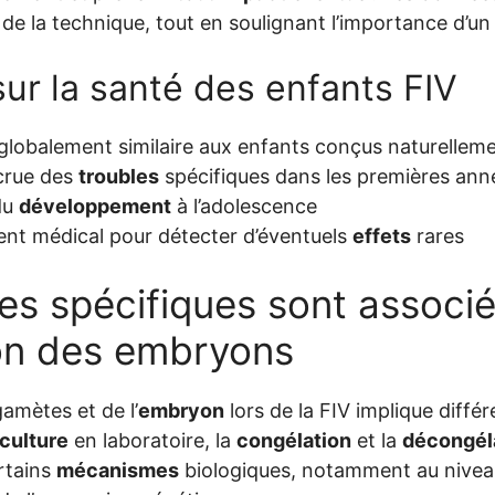
e de la technique, tout en soulignant l’importance d’un
sur la santé des enfants FIV
globalement similaire aux enfants conçus naturellem
ccrue des
troubles
spécifiques dans les premières ann
du
développement
à l’adolescence
 médical pour détecter d’éventuels
effets
rares
es spécifiques sont associé
on des embryons
amètes et de l’
embryon
lors de la FIV implique diffé
culture
en laboratoire, la
congélation
et la
décongél
rtains
mécanismes
biologiques, notamment au niveau