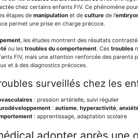
tectée chez certains enfants FIV. Ce phénomène pourra
es étapes de
manipulation
et de
culture
de l’
embryo
ance permet une prise en charge précoce.
ppement
, les études montrent des résultats contrastés
été
ou les
troubles du comportement
. Ces
troubles
n
fants FIV, mais une attention renforcée des parents 
eux et à des diagnostics précoces.
roubles surveillés chez les en
ovasculaires
: pression artérielle, suivi régulier
eurodéveloppement
:
autisme
,
hyperactivité
,
anxiét
omportement
: apprentissage, adaptation scolaire
 médical adopter après une 