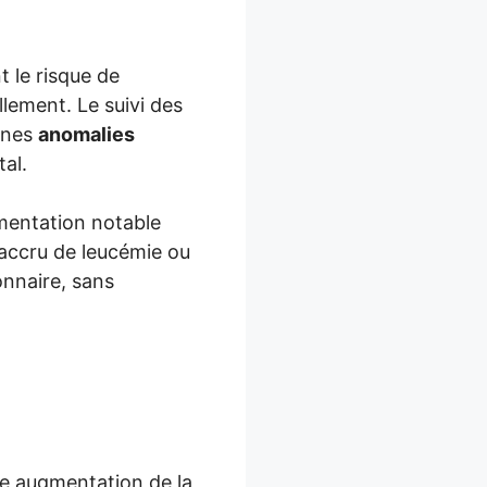
t le risque de
lement. Le suivi des
ines
anomalies
tal.
gmentation notable
accru de leucémie ou
naire, sans
e augmentation de la