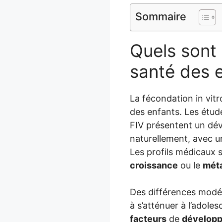
Sommaire
Quels sont 
santé des 
La fécondation in vit
des enfants. Les étud
FIV présentent un dév
naturellement, avec un
Les profils médicaux 
croissance
ou le
mét
Des différences modér
à s’atténuer à l’adol
facteurs
de
dévelop