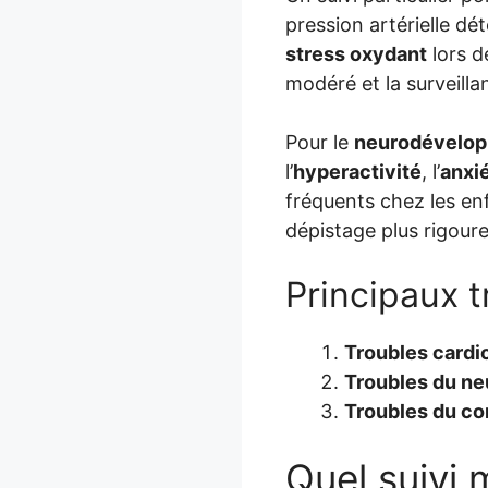
pression artérielle dé
stress oxydant
lors d
modéré et la surveill
Pour le
neurodévelo
l’
hyperactivité
, l’
anxi
fréquents chez les en
dépistage plus rigour
Principaux t
Troubles cardi
Troubles du n
Troubles du c
Quel suivi