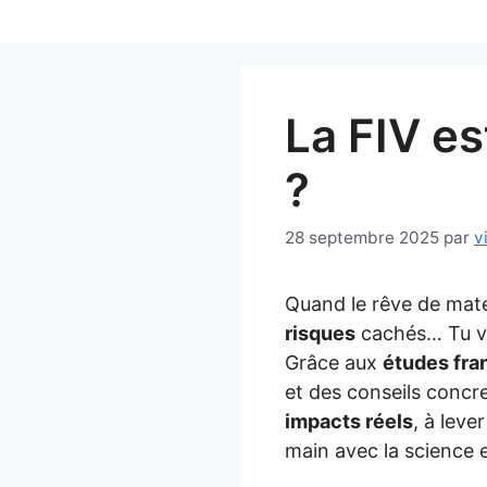
Aller
au
contenu
La FIV es
?
28 septembre 2025
par
v
Quand le rêve de mate
risques
cachés… Tu ve
Grâce aux
études fra
et des conseils concr
impacts réels
, à leve
main avec la science 