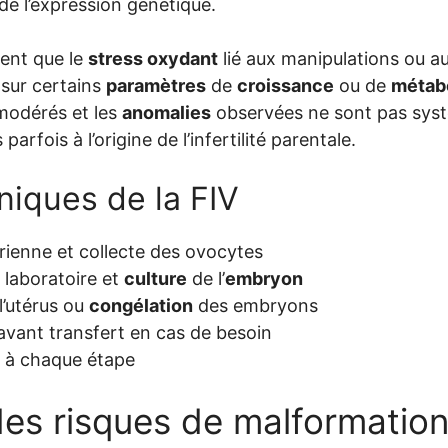
 de l’expression génétique.
ent que le
stress oxydant
lié aux manipulations ou a
 sur certains
paramètres
de
croissance
ou de
métab
modérés et les
anomalies
observées ne sont pas syst
arfois à l’origine de l’infertilité parentale.
niques de la FIV
rienne et collecte des ovocytes
 laboratoire et
culture
de l’
embryon
l’utérus ou
congélation
des embryons
vant transfert en cas de besoin
à chaque étape
 des risques de malformatio