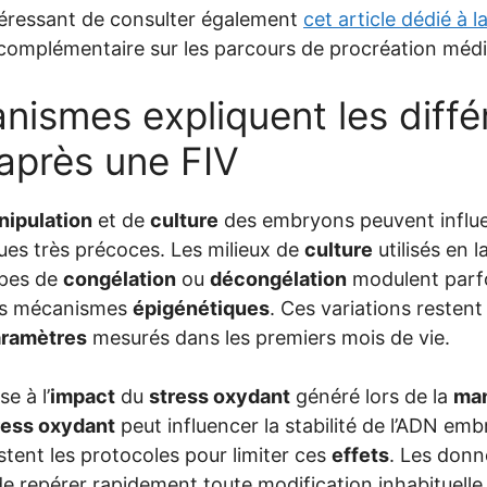
téressant de consulter également
cet article dédié à la
complémentaire sur les parcours de procréation médi
nismes expliquent les diff
après une FIV
nipulation
et de
culture
des embryons peuvent influe
ues très précoces. Les milieux de
culture
utilisés en l
apes de
congélation
ou
décongélation
modulent parfo
des mécanismes
épigénétiques
. Ces variations restent
ramètres
mesurés dans les premiers mois de vie.
e à l’
impact
du
stress oxydant
généré lors de la
man
ress oxydant
peut influencer la stabilité de l’ADN emb
stent les protocoles pour limiter ces
effets
. Les donn
de repérer rapidement toute modification inhabituelle