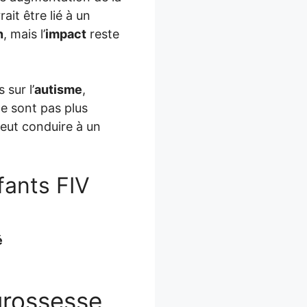
it être lié à un
n
, mais l’
impact
reste
 sur l’
autisme
,
e sont pas plus
peut conduire à un
fants FIV
é
grossesse