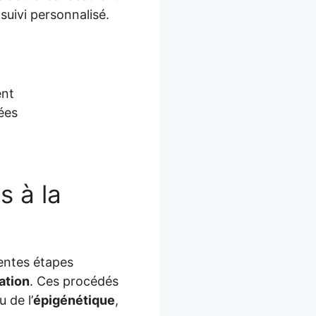
 suivi personnalisé.
ent
ées
s à la
rentes étapes
ation
. Ces procédés
 de l’
épigénétique
,