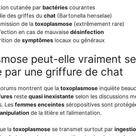
tion cutanée par
bactéries
courantes
ie des griffes du
chat
(Bartonella henselae)
mission de la
toxoplasmose
(extrêmement rare)
nfection en cas de mauvaise
désinfection
rition de
symptômes
locaux ou généraux
smose peut-elle vraiment se
 par une griffure de chat
 forums montrent que la
toxoplasmose
inquiète beauc
fures
reste
quasi inexistante
selon les discussions mé
s. Les
femmes enceintes
séropositives sont protégées
anipulation
de la litière et l’alimentation.
que la
toxoplasmose
se transmet surtout par
ingesti