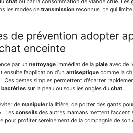
 du
chat
ou par la consommation de viande crue. Les
ans les modes de
transmission
reconnus, ce qui limite
es de prévention adopter a
 chat enceinte
nce par un
nettoyage
immédiat de la
plaie
avec de l’
ensuite l’application d’un
antiseptique
comme la chl
. Ces gestes simples permettent d’écarter rapideme
e
bactéries
sur la peau ou sous les ongles du
chat
.
éviter de
manipuler
la litière, de porter des gants pou
e
. Les
conseils
des autres mamans mettent l’accent 
e pour profiter sereinement de la compagnie de son