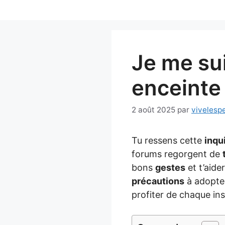
Aller
au
contenu
Je me sui
enceinte 
2 août 2025
par
vivelesp
Tu ressens cette
inqu
forums regorgent de
bons
gestes
et t’aide
précautions
à adopter
profiter de chaque in