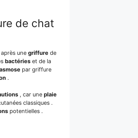
fure de chat
s après une
griffure
de
es
bactéries
et de la
lasmose
par griffure
ion
.
autions
, car une
plaie
utanées classiques .
ons
potentielles .