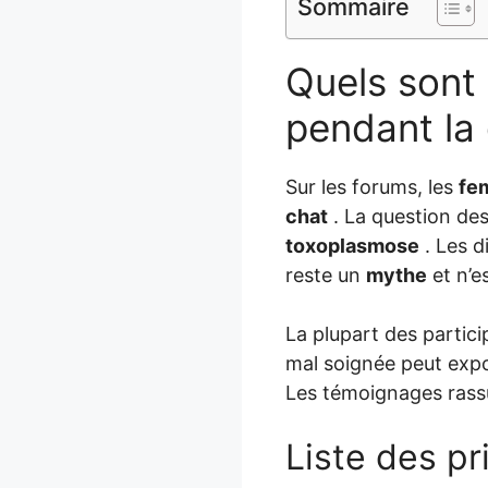
Sommaire
Quels sont 
pendant la
Sur les forums, les
fe
chat
. La question de
toxoplasmose
. Les d
reste un
mythe
et n’e
La plupart des partici
mal soignée peut expo
Les témoignages rass
Liste des pr