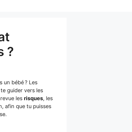
at
s ?
s un bébé ? Les
te guider vers les
 revue les
risques
, les
n, afin que tu puisses
se.