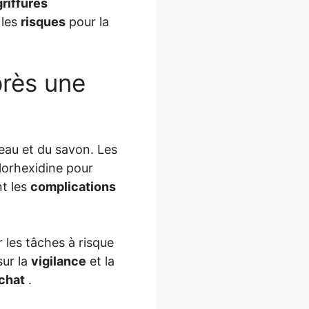
griffures
 les
risques
pour la
près une
eau et du savon. Les
orhexidine pour
nt les
complications
r les tâches à risque
sur la
vigilance
et la
chat
.