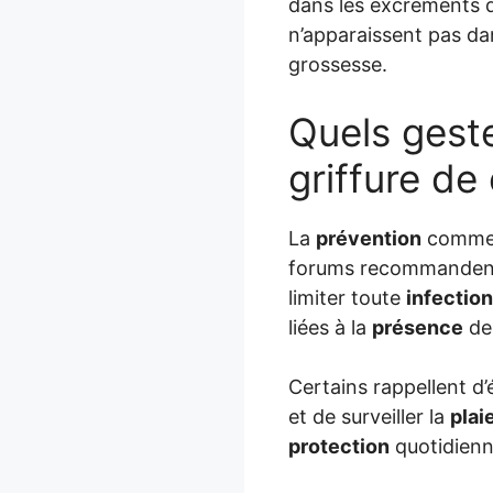
dans les excréments
n’apparaissent pas d
grossesse.
Quels gest
griffure de
La
prévention
comme
forums recommandent 
limiter toute
infection
liées à la
présence
d
Certains rappellent d’
et de surveiller la
plai
protection
quotidienn