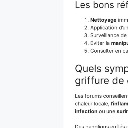
Les bons ré
Nettoyage
immé
Application d’u
Surveillance de
Éviter la
manipu
Consulter en c
Quels symp
griffure de
Les forums conseillent
chaleur locale, l’
infla
infection
ou une
suri
Des ganglions enflés o