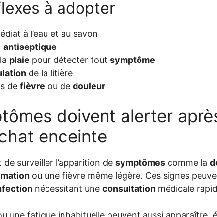
flexes à adopter
diat à l’eau et au savon
n
antiseptique
 la
plaie
pour détecter tout
symptôme
lation
de la litière
as de
fièvre
ou de
douleur
tômes doivent alerter aprè
 chat enceinte
 de surveiller l’apparition de
symptômes
comme la
d
mmation
ou une fièvre même légère. Ces signes peuve
nfection
nécessitant une
consultation
médicale rapid
u une fatigue inhabituelle peuvent aussi apparaître, 