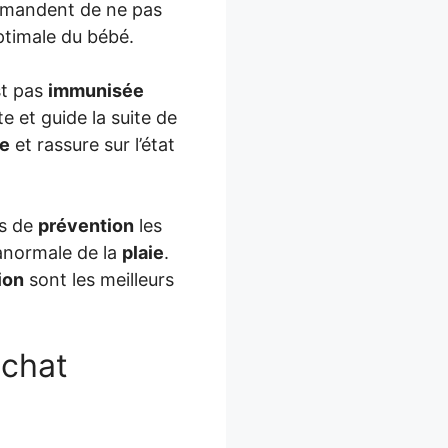
mmandent de ne pas
timale du bébé.
st pas
immunisée
e et guide la suite de
re
et rassure sur l’état
es de
prévention
les
 anormale de la
plaie
.
ion
sont les meilleurs
 chat