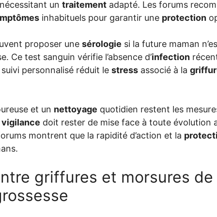
nécessitant un
traitement
adapté. Les forums reco
ymptômes
inhabituels pour garantir une
protection
op
euvent proposer une
sérologie
si la future maman n’e
. Ce test sanguin vérifie l’absence d’
infection
récent
 suivi personnalisé réduit le
stress
associé à la
griffu
oureuse et un
nettoyage
quotidien restent les mesur
a
vigilance
doit rester de mise face à toute évolution
orums montrent que la rapidité d’action et la
protect
mans.
ntre griffures et morsures de
grossesse