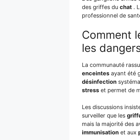
des griffes du
chat
. 
professionnel de sant
Comment le
les dangers
La communauté rassure
enceintes
ayant été g
désinfection
systémat
stress
et permet de mi
Les discussions insist
surveiller que les
grif
mais la majorité des a
immunisation
et aux