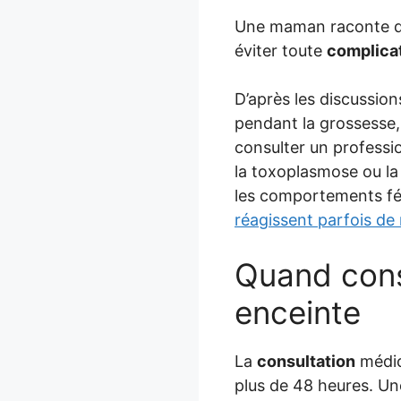
Une maman raconte qu
éviter toute
complica
D’après les discussions
pendant la grossesse,
consulter un professio
la toxoplasmose ou la
les comportements féli
réagissent parfois de
Quand consu
enceinte
La
consultation
médica
plus de 48 heures. Une