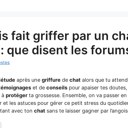
s fait griffer par un ch
: que disent les forum
estes
iétude
après une
griffure
de
chat
alors que tu attend
témoignages
et de
conseils
pour apaiser tes doutes, 
r à
protéger
ta grossesse. Ensemble, on va passer en
 et les astuces pour gérer ce petit stress du quotidie
stant avec ton
chat
sans te laisser gagner par l’angois