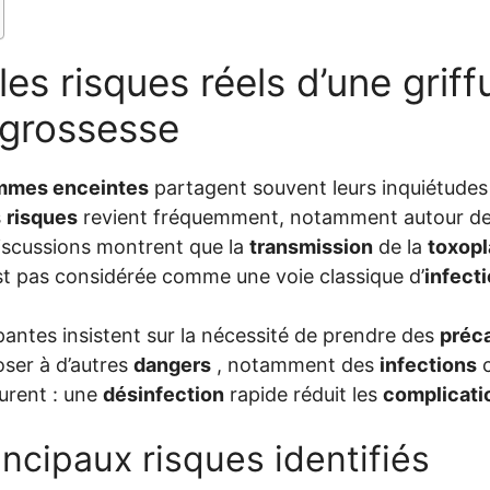
les risques réels d’une grif
 grossesse
mmes enceintes
partagent souvent leurs inquiétude
s
risques
revient fréquemment, notamment autour d
iscussions montrent que la
transmission
de la
toxop
st pas considérée comme une voie classique d’
infect
pantes insistent sur la nécessité de prendre des
préc
ser à d’autres
dangers
, notamment des
infections
c
urent : une
désinfection
rapide réduit les
complicati
incipaux risques identifiés