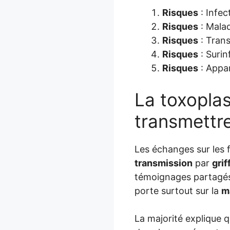
Risques
: Infec
Risques
: Malad
Risques
: Trans
Risques
: Suri
Risques
: Appa
La toxopla
transmettre
Les échanges sur les
transmission
par
grif
témoignages partagé
porte surtout sur la
m
La majorité explique 