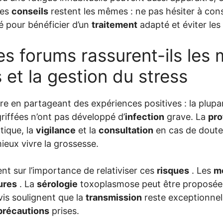
Les
conseils
restent les mêmes : ne pas hésiter à cons
é pour bénéficier d’un
traitement
adapté et éviter les
s forums rassurent-ils les
 et la gestion du stress
 en partageant des expériences positives : la plupa
riffées n’ont pas développé d’
infection
grave. La
pro
ique, la
vigilance
et la
consultation
en cas de doute,
eux vivre la grossesse.
ent sur l’importance de relativiser ces
risques
. Les
m
fures
. La
sérologie
toxoplasmose peut être proposée 
vis soulignent que la
transmission
reste exceptionnel
précautions
prises.