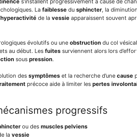
tinence
s’installent progressivement à cause de ch
ychologiques. La
faiblesse
du
sphincter
, la diminutio
’
hyperactivité
de la
vessie
apparaissent souvent apr
rologiques évolutifs ou une
obstruction
du col vésica
ets au début. Les
fuites
surviennent alors lors d’effor
ction
sous
pression
.
volution des
symptômes
et la recherche d’une
cause
p
traitement
précoce aide à limiter les
pertes
involonta
mécanismes progressifs
phincter
ou des
muscles pelviens
e la
vessie