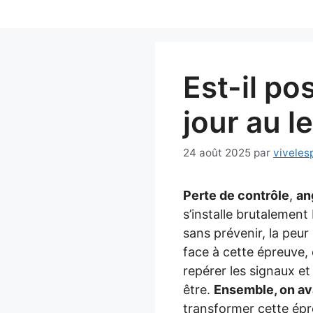
Aller
au
contenu
Est-il po
jour au 
24 août 2025
par
viveles
Perte de contrôle
,
an
s’installe brutalemen
sans prévenir, la peur
face à cette épreuve, 
repérer les signaux et
être.
Ensemble, on a
transformer cette épr