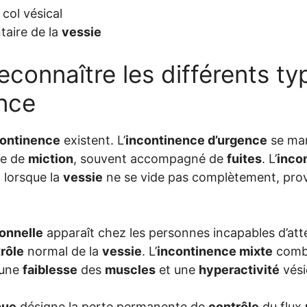
col vésical
taire de la
vessie
connaître les différents ty
ence
continence
existent. L’
incontinence d’urgence
se man
le de
miction
, souvent accompagné de
fuites
. L’
inco
 lorsque la
vessie
ne se vide pas complètement, pr
onnelle
apparaît chez les personnes incapables d’attei
rôle
normal de la
vessie
. L’
incontinence mixte
combi
 une
faiblesse
des
muscles
et une
hyperactivité
vési
nue
désigne la perte permanente de
contrôle
du flux