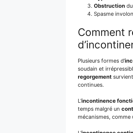
Obstruction
du 
Spasme involon
Comment re
d’incontin
Plusieurs formes d’
in
soudain et irrépressib
regorgement
survient
continues.
L’
incontinence foncti
temps malgré un
cont
mécanismes, comme
L’
incontinence conti