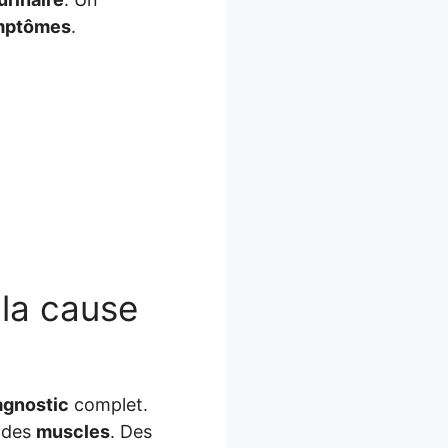
mptômes
.
 la cause
agnostic
complet.
é des
muscles
. Des