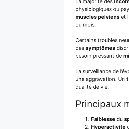
La majorité des
incon
physiologiques ou ps
muscles pelviens
et l
ou mois.
Certains troubles neu
des
symptômes
discr
besoin pressant de
mi
La surveillance de l’é
une aggravation. Un
qualité de vie.
Principaux 
Faiblesse
du
s
Hyperactivité
d