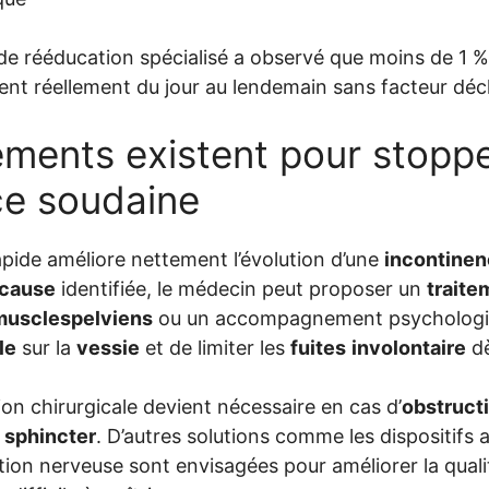
de rééducation spécialisé a observé que moins de 1 %
nt réellement du jour au lendemain sans facteur décl
ements existent pour stopp
ce soudaine
pide améliore nettement l’évolution d’une
incontine
cause
identifiée, le médecin peut proposer un
traite
musclespelviens
ou un accompagnement psychologiqu
le
sur la
vessie
et de limiter les
fuites
involontaire
dè
ion chirurgicale devient nécessaire en cas d’
obstruct
u
sphincter
. D’autres solutions comme les dispositifs 
ion nerveuse sont envisagées pour améliorer la qualit