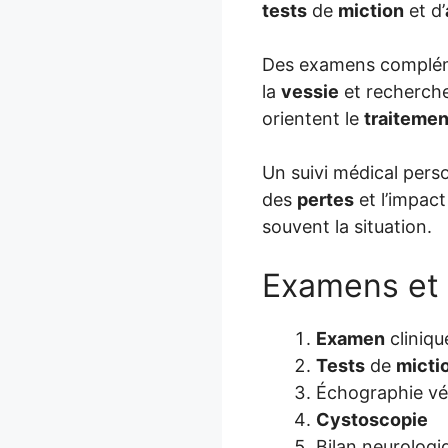
tests
de
miction
et d’
Des examens complém
la
vessie
et recherch
orientent le
traitemen
Un suivi médical perso
des
pertes
et l’impact
souvent la situation.
Examens et 
Examen
cliniqu
Tests
de
micti
Échographie vé
Cystoscopie
Bilan neurologi