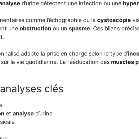
analyse
d’urine détectent une infection ou une
hyper
entaires comme l’échographie ou la
cystoscopie
vis
ent une
obstruction
ou un
spasme
. Ces bilans précis
t
.
nnalisé adapte la prise en charge selon le type d’
inc
 sur la vie quotidienne. La rééducation des
muscles p
analyses clés
e
on
et
analyse
d’urine
sicale
que