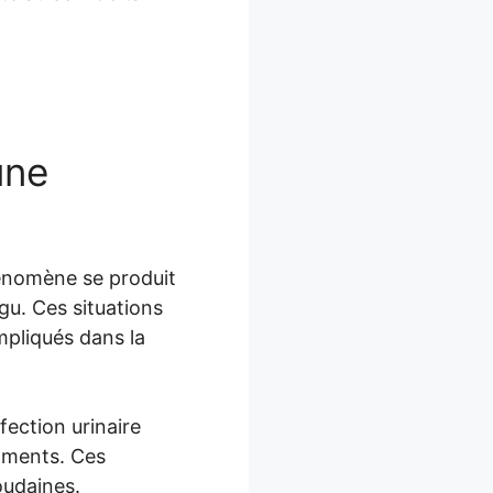
une
hénomène se produit
gu. Ces situations
mpliqués dans la
nfection urinaire
caments. Ces
udaines.