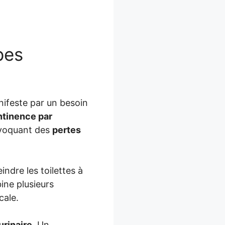
pes
ifeste par un besoin
ntinence par
ovoquant des
pertes
ndre les toilettes à
ne plusieurs
cale.
urinaire
. Un