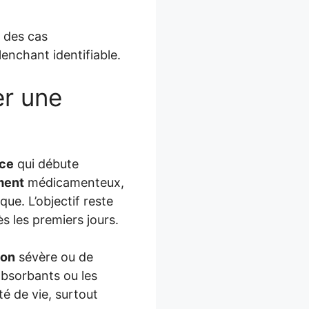
 des cas
enchant identifiable.
er une
nce
qui débute
ment
médicamenteux,
e. L’objectif reste
s les premiers jours.
ion
sévère ou de
absorbants ou les
é de vie, surtout