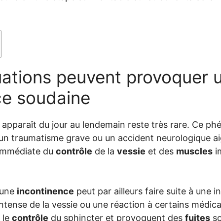
tuations peuvent provoquer 
ce soudaine
 apparaît du jour au lendemain reste très rare. Ce p
un traumatisme grave ou un accident neurologique ai
 immédiate du
contrôle
de la
vessie
et des
muscles
i
’une
incontinence
peut par ailleurs faire suite à une i
 intense de la vessie ou une réaction à certains médi
 le
contrôle
du sphincter et provoquent des
fuites
so