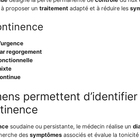
e à proposer un
traitement
adapté et à réduire les
sy
ontinence
’urgence
par regorgement
onctionnelle
ixte
ontinue
ns permettent d’identifier
ntinence
nce
soudaine ou persistante, le médecin réalise un
di
cherche des
symptômes
associés et évalue la tonicit