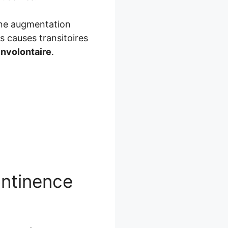
 une augmentation
s causes transitoires
involontaire
.
ontinence