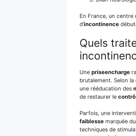
En France, un centre 
d’
incontinence
débute
Quels trait
incontinen
Une
priseencharge
ra
brutalement. Selon la
une rééducation des
de restaurer le
contrô
Parfois, une intervent
faiblesse
marquée d
techniques de stimulat