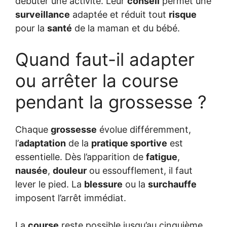
débuter une activité. Leur
conseil
permet une
surveillance
adaptée et réduit tout
risque
pour la
santé
de la maman et du bébé.
Quand faut-il adapter
ou arrêter la course
pendant la grossesse ?
Chaque
grossesse
évolue différemment,
l’
adaptation
de la
pratique sportive
est
essentielle. Dès l’apparition de
fatigue
,
nausée
,
douleur
ou essoufflement, il faut
lever le pied. La
blessure
ou la
surchauffe
imposent l’arrêt immédiat.
La
course
reste possible jusqu’au cinquième