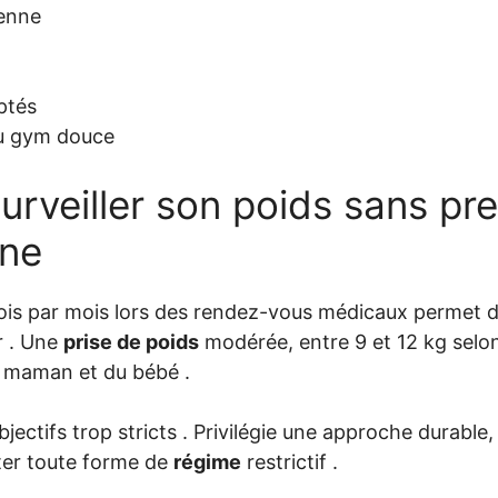
enne
ptés
u gym douce
rveiller son poids sans pre
ine
ois par mois lors des rendez-vous médicaux permet de
r . Une
prise de poids
modérée, entre 9 et 12 kg selon
la maman et du bébé .
bjectifs trop stricts . Privilégie une approche durable, 
ter toute forme de
régime
restrictif .