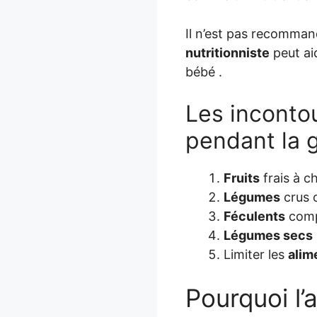
Il n’est pas recomman
nutritionniste
peut ai
bébé .
Les incontou
pendant la 
Fruits
frais à c
Légumes
crus 
Féculents
compl
Légumes secs
Limiter les
alim
Pourquoi l’