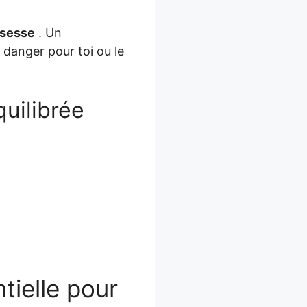
ssesse
. Un
 danger pour toi ou le
uilibrée
tielle pour