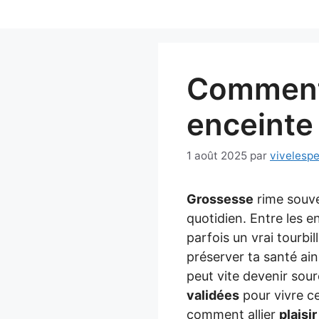
Aller
au
contenu
Comment 
enceinte
1 août 2025
par
vivelesp
Grossesse
rime souv
quotidien. Entre les e
parfois un vrai tourbi
préserver ta santé ain
peut vite devenir sour
validées
pour vivre ce
comment allier
plaisir