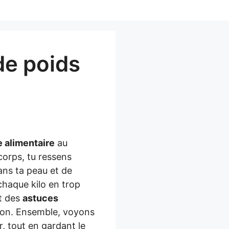
de poids
e alimentaire
au
corps, tu ressens
dans ta peau et de
chaque kilo en trop
t des
astuces
tion. Ensemble, voyons
, tout en gardant le