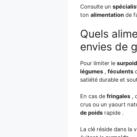
Consulte un
spécialis
ton
alimentation
de fa
Quels alime
envies de 
Pour limiter le
surpoi
légumes
,
féculents
c
satiété durable et sou
En cas de
fringales
, 
crus ou un yaourt natu
de poids
rapide .
La clé réside dans la 