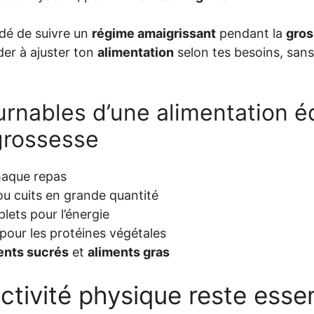
dé de suivre un
régime amaigrissant
pendant la
gro
der à ajuster ton
alimentation
selon tes besoins, sans
rnables d’une alimentation éq
grossesse
haque repas
ou cuits en grande quantité
ets pour l’énergie
pour les protéines végétales
ents sucrés
et
aliments gras
activité physique reste essen