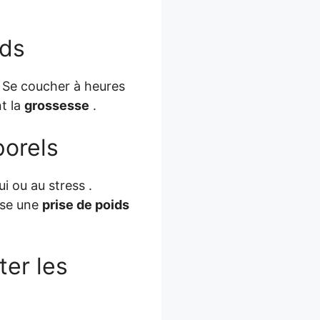
ids
. Se coucher à heures
t la
grossesse
.
porels
ui ou au stress .
ise une
prise de poids
er les