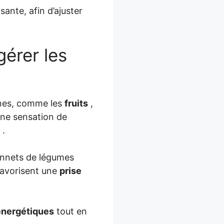
sante, afin d’ajuster
gérer les
ines, comme les
fruits
,
une sensation de
 .
tonnets de légumes
favorisent une
prise
énergétiques
tout en