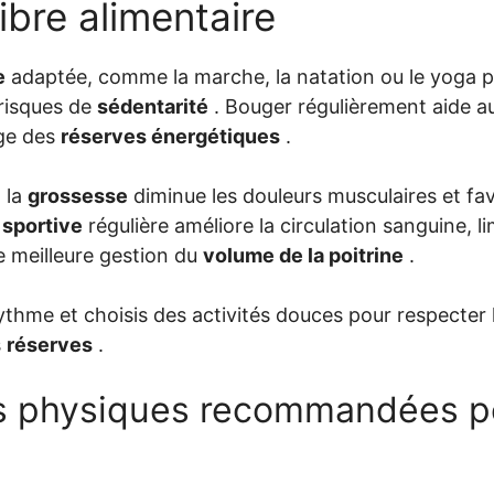
libre alimentaire
e
adaptée, comme la marche, la natation ou le yoga pr
 risques de
sédentarité
. Bouger régulièrement aide au
age des
réserves énergétiques
.
 la
grossesse
diminue les douleurs musculaires et fav
 sportive
régulière améliore la circulation sanguine, li
e meilleure gestion du
volume de la poitrine
.
ythme et choisis des activités douces pour respecter 
s
réserves
.
és physiques recommandées p