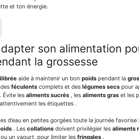
ette et ton énergie.
apter son alimentation pour
endant la grossesse
ilibrée
aide à maintenir un bon
poids
pendant la
gro
 des
féculents
complets et des
légumes secs
pour a
. Évite les
aliments sucrés
, les
aliments gras
et les p
attentivement les étiquettes .
tres d’eau en petites gorgées toute la journée favorise 
poids
. Les
collations
doivent privilégier les
aliments r
ou un yaourt, pour limiter les
fringales
.