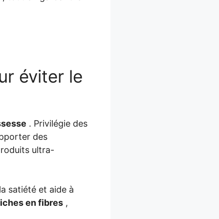
 éviter le
ssesse
. Privilégie des
pporter des
roduits ultra-
la satiété et aide à
iches en fibres
,