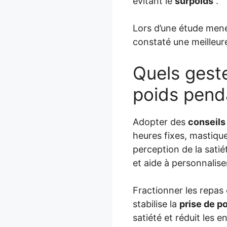
évitant le
surpoids
.
Lors d’une étude men
constaté une meilleur
Quels geste
poids pend
Adopter des
conseils
heures fixes, mastiqu
perception de la satiét
et aide à personnalise
Fractionner les repas e
stabilise la
prise de p
satiété et réduit les 