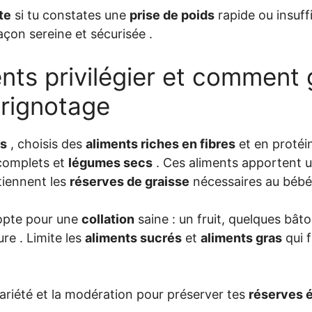
te
si tu constates une
prise de poids
rapide ou insuffi
çon sereine et sécurisée .
nts privilégier et comment 
grignotage
ds
, choisis des
aliments riches en fibres
et en proté
omplets et
légumes secs
. Ces aliments apportent 
tiennent les
réserves de graisse
nécessaires au bébé
opte pour une
collation
saine : un fruit, quelques bâ
re . Limite les
aliments sucrés
et
aliments gras
qui 
variété et la modération pour préserver tes
réserves 