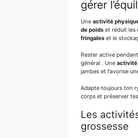
gérer l’équi
Une
activité physiqu
de poids
et réduit les
fringales
et le stock
Rester active pendant
général . Une
activité
jambes et favorise un
Adapte toujours ton r
corps et préserver te
Les activit
grossesse