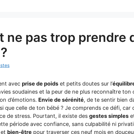
ne pas trop prendre 
 ?
estes
ent avec
prise de poids
et petits doutes sur l’
équilibr
nvies soudaines et la peur de ne plus reconnaître ton 
llon d’émotions.
Envie de sérénité
, de te sentir bien 
si que celle de ton bébé ? Je comprends ce défi, car 
ce de stress. Pourtant, il existe des
gestes simples
e
tte période avec confiance, sans culpabilité ni priva
et
bien-être
pour traverser ces neuf mois en douceur