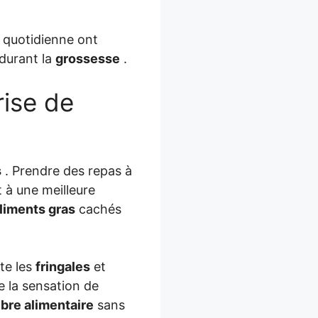
 quotidienne ont
 durant la
grossesse
.
rise de
s
. Prendre des repas à
 à une meilleure
liments gras
cachés
ite les
fringales
et
e la sensation de
ibre alimentaire
sans