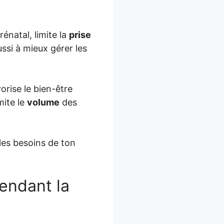
énatal, limite la
prise
ssi à mieux gérer les
orise le bien-être
mite le
volume
des
les besoins de ton
endant la