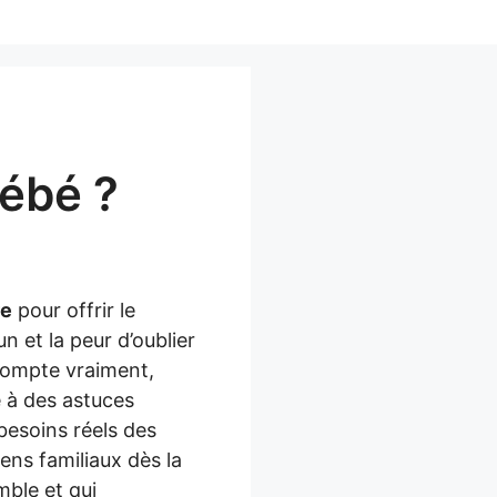
bébé ?
re
pour offrir le
un et la peur d’oublier
compte vraiment,
 à des astuces
 besoins réels des
ens familiaux dès la
mble et qui