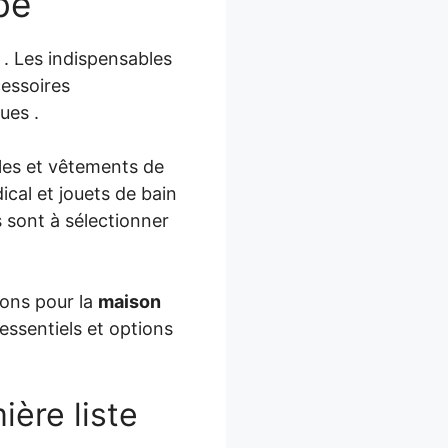
bé
 . Les indispensables
cessoires
ues .
fles et vêtements de
ical et jouets de bain
 sont à sélectionner
ions pour la
maison
 essentiels et options
ère liste