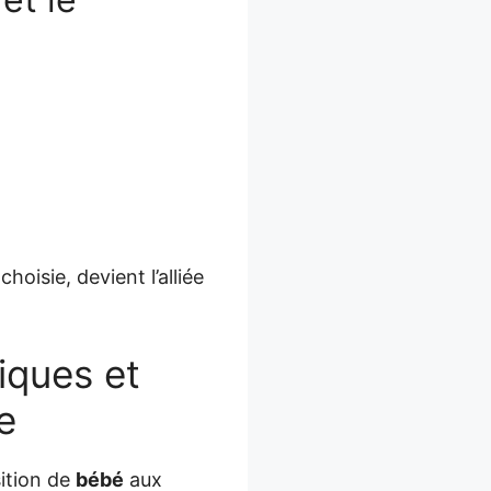
oisie, devient l’alliée
iques et
e
sition de
bébé
aux