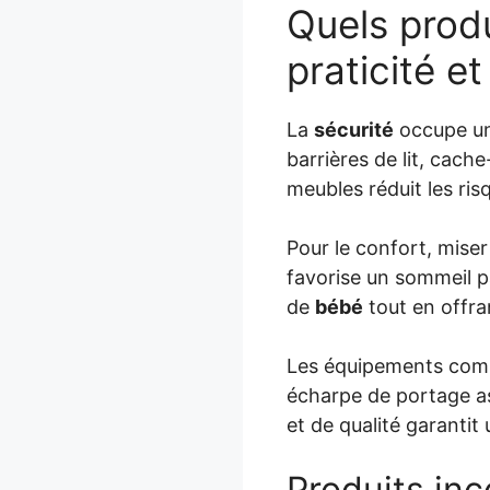
Quels produi
praticité e
La
sécurité
occupe un
barrières de lit, cach
meubles réduit les risq
Pour le confort, miser
favorise un sommeil p
de
bébé
tout en offra
Les équipements comm
écharpe de portage as
et de qualité garantit
Produits inc