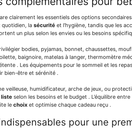
s complémentaires pour bé
are clairement les essentiels des options secondaires
t
quotidien, la
sécurité
et l’hygiène, tandis que les ac
tent un plus selon les envies ou les besoins spécifiq
rivilégier bodies, pyjamas, bonnet, chaussettes, mou
toilette, baignoire, matelas à langer, thermomètre méd
étente . Les équipements pour le sommeil et les repas
r bien-être et sérénité .
 veilleuse, humidificateur, arche de jeux, ou protect
a
liste
selon les besoins et le budget . L’équilibre entre
ite le
choix
et optimise chaque cadeau reçu .
indispensables pour une premi