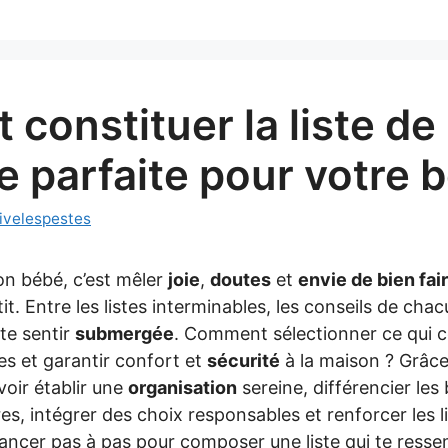
constituer la liste de
 parfaite pour votre 
ivelespestes
ton bébé, c’est mêler
joie
,
doutes
et
envie de bien fai
it. Entre les listes interminables, les conseils de chac
 te sentir
submergée
. Comment sélectionner ce qui 
les et garantir confort et
sécurité
à la maison ? Grâce
voir établir une
organisation
sereine, différencier les
s, intégrer des choix responsables et renforcer les li
vancer pas à pas pour composer une liste qui te resse