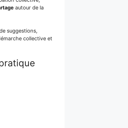
artage
autour de la
t de suggestions,
démarche collective et
 pratique