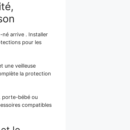
ité,
ison
é arrive . Installer
otections pour les
et une veilleuse
omplète la protection
, porte-bébé ou
cessoires compatibles
et le