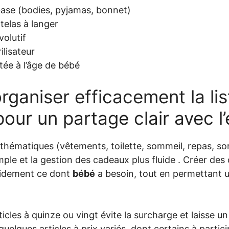
ase (bodies, pyjamas, bonnet)
telas à langer
volutif
ilisateur
ée à l’âge de bébé
ganiser efficacement la lis
our un partage clair avec l
thématiques (vêtements, toilette, sommeil, repas, sort
imple et la gestion des cadeaux plus fluide . Créer des 
pidement ce dont
bébé
a besoin, tout en permettant 
ticles à quinze ou vingt évite la surcharge et laisse un
uelques articles à prix variés, dont certains à partici