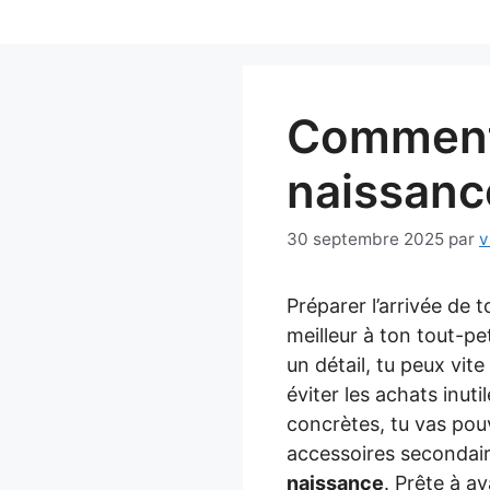
Aller
au
contenu
Comment 
naissance
30 septembre 2025
par
v
Préparer l’arrivée de 
meilleur à ton tout-pet
un détail, tu peux vite
éviter les achats inuti
concrètes, tu vas pou
accessoires secondaire
naissance
. Prête à a