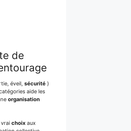
te de
’entourage
ie, éveil,
sécurité
)
catégories aide les
une
organisation
 vrai
choix
aux
pation collective,