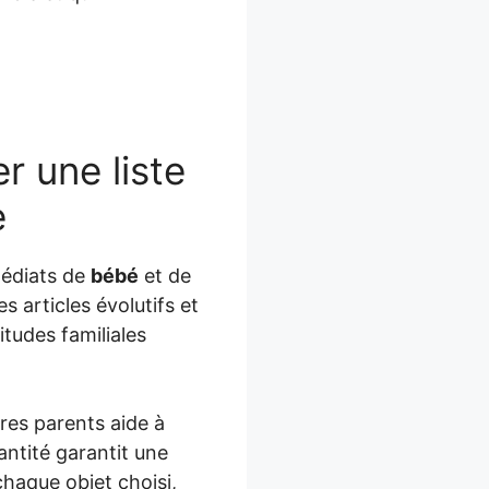
r une liste
e
médiats de
bébé
et de
s articles évolutifs et
tudes familiales
res parents aide à
uantité garantit une
haque objet choisi,