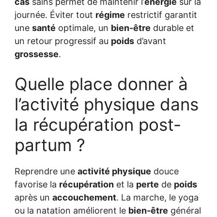
cas
sains permet de maintenir l’
énergie
sur la
journée. Éviter tout
régime
restrictif garantit
une
santé
optimale, un
bien-être
durable et
un retour progressif au
poids
d’avant
grossesse
.
Quelle place donner à
l’activité physique dans
la récupération post-
partum ?
Reprendre une
activité physique
douce
favorise la
récupération
et la
perte
de
poids
après un
accouchement
. La marche, le yoga
ou la natation améliorent le
bien-être
général