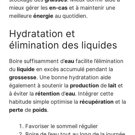
mieux gérer les
en-cas
et à maintenir une
meilleure
énergie
au quotidien.
Hydratation et
élimination des liquides
Boire suffisamment d’
eau
facilite l’élimination
du
liquide
en excès accumulé pendant la
grossesse
. Une bonne hydratation aide
également à soutenir la
production
de
lait
et
à éviter la
rétention
d’
eau
. Intégrer cette
habitude simple optimise la
récupération
et la
perte
de
poids
.
Favoriser le sommeil régulier
Boire de l’eau tout au long de la journée